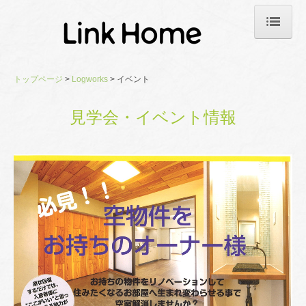
トップページ
トップページ
Logworks
イベント
空気のおいしい家
見学会・イベント情報
家づくりのこだわり
Logworks
ギャラリー/施工事例
イベント
会社案内
Information
不動産情報